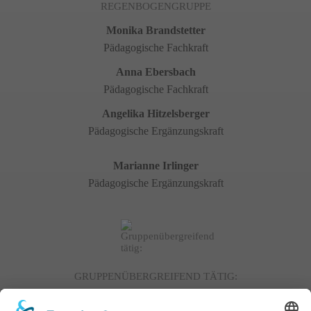
REGENBOGENGRUPPE
Monika Brandstetter
Pädagogische Fachkraft
Anna Ebersbach
Pädagogische Fachkraft
Angelika Hitzelsberger
Pädagogische Ergänzungskraft
Marianne Irlinger
Pädagogische Ergänzungskraft
GRUPPENÜBERGREIFEND TÄTIG:
Katharina Kaiser